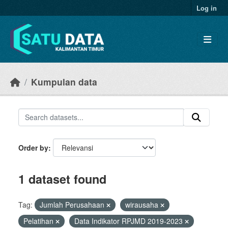
Skip to main content
Log in
Kumpulan data
Order by
1 dataset found
Tag:
Jumlah Perusahaan
wirausaha
Pelatihan
Data Indikator RPJMD 2019-2023