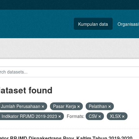
Kumpulan data
Organisasi
dataset found
Jumlah Perusahaan
Pasar Kerja
Pelatihan
 Indikator RPJMD 2019-2023
Formats:
CSV
XLSX
kator RPJMD Disnakertrans Prov. Kaltim Tahun 2019-2020