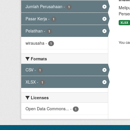
Jumlah Perusahaan
-
1
Melip
Perse
Pasar Kerja
-
1
XLSX
Pelatihan
-
1
You can
wirausaha
-
1
Formats
CSV
-
1
XLSX
-
1
Licenses
Open Data Commons...
-
1