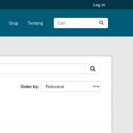
Log in
Grup
Tentang
Order by