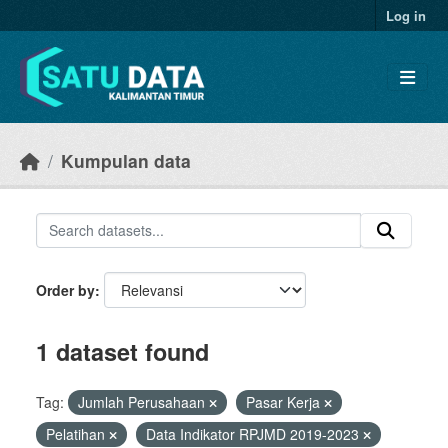
Skip to main content
Log in
Kumpulan data
Order by
1 dataset found
Tag:
Jumlah Perusahaan
Pasar Kerja
Pelatihan
Data Indikator RPJMD 2019-2023