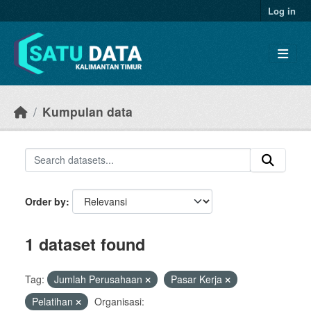
Skip to main content
Log in
Kumpulan data
Order by
1 dataset found
Tag:
Jumlah Perusahaan
Pasar Kerja
Pelatihan
Organisasi: