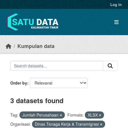
Skip to main content
Log in
Kumpulan data
Order by
3 datasets found
Tag:
Jumlah Perusahaan
Formats:
XLSX
Organisasi:
Dinas Tenaga Kerja & Transmigrasi