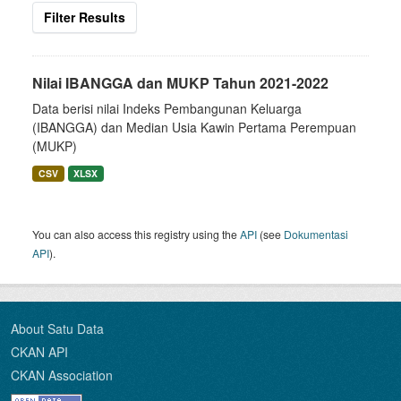
Filter Results
Nilai IBANGGA dan MUKP Tahun 2021-2022
Data berisi nilai Indeks Pembangunan Keluarga
(IBANGGA) dan Median Usia Kawin Pertama Perempuan
(MUKP)
CSV
XLSX
You can also access this registry using the
API
(see
Dokumentasi
API
).
About Satu Data
CKAN API
CKAN Association