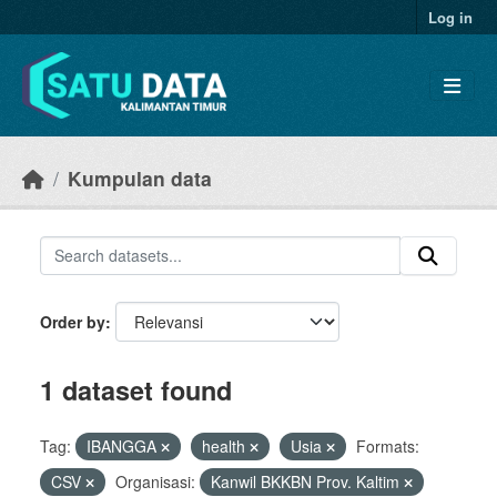
Skip to main content
Log in
Kumpulan data
Order by
1 dataset found
Tag:
IBANGGA
health
Usia
Formats:
CSV
Organisasi:
Kanwil BKKBN Prov. Kaltim