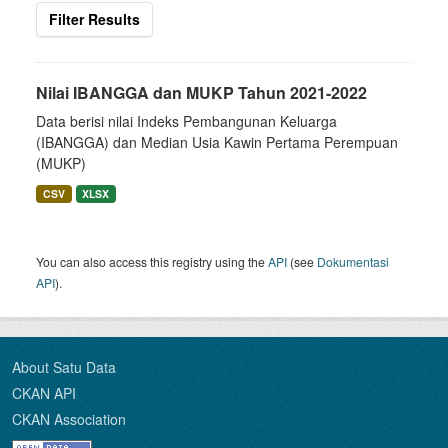
Filter Results
Nilai IBANGGA dan MUKP Tahun 2021-2022
Data berisi nilai Indeks Pembangunan Keluarga
(IBANGGA) dan Median Usia Kawin Pertama Perempuan
(MUKP)
CSV
XLSX
You can also access this registry using the
API
(see
Dokumentasi
API
).
About Satu Data
CKAN API
CKAN Association