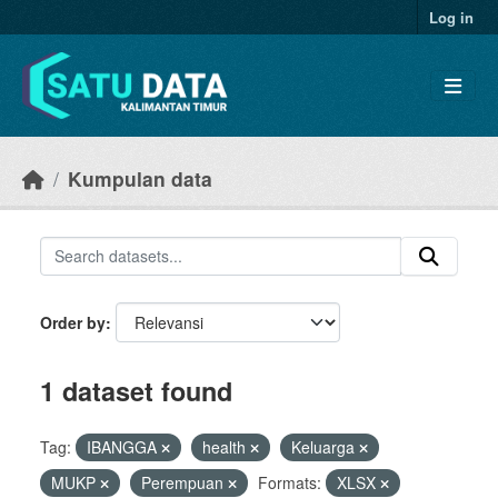
Skip to main content
Log in
Kumpulan data
Order by
1 dataset found
Tag:
IBANGGA
health
Keluarga
MUKP
Perempuan
Formats:
XLSX