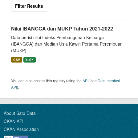
Filter Results
Nilai IBANGGA dan MUKP Tahun 2021-2022
Data berisi nilai Indeks Pembangunan Keluarga
(IBANGGA) dan Median Usia Kawin Pertama Perempuan
(MUKP)
CSV
XLSX
You can also access this registry using the
API
(see
Dokumentasi
API
).
About Satu Data
CKAN API
CKAN Association