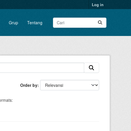
Log in
Grup
Tentang
Order by
ormats: