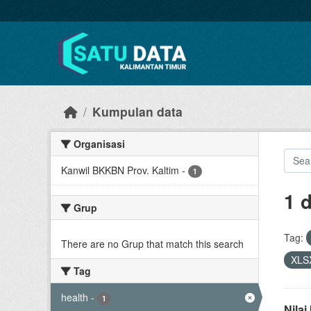
Skip to main content
Kumpulan data
Organisasi
Kanwil BKKBN Prov. Kaltim
-
1
1 
Grup
Tag:
There are no Grup that match this search
XLS
Tag
health
-
1
Nila