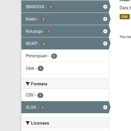
IBANGGA
-
1
Data 
CSV
Kawin
-
1
Keluarga
-
1
You can
MUKP
-
1
Perempuan
-
1
Usia
-
1
Formats
CSV
-
1
XLSX
-
1
Licenses