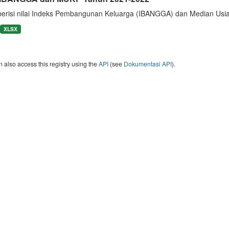
berisi nilai Indeks Pembangunan Keluarga (IBANGGA) dan Median U
XLSX
 also access this registry using the
API
(see
Dokumentasi API
).