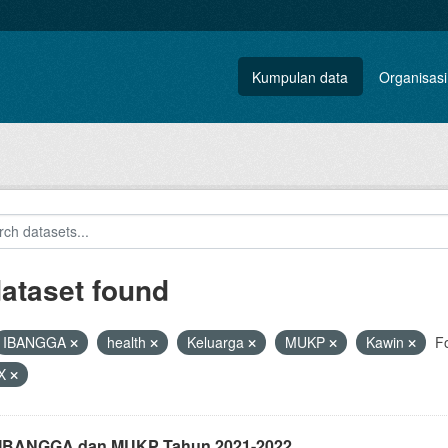
Kumpulan data
Organisasi
dataset found
IBANGGA
health
Keluarga
MUKP
Kawin
F
X
i IBANGGA dan MUKP Tahun 2021-2022