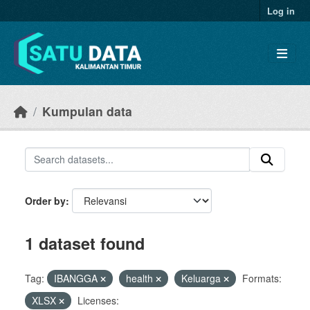
Skip to main content
Log in
Kumpulan data
Order by
1 dataset found
Tag:
IBANGGA
health
Keluarga
Formats:
XLSX
Licenses: