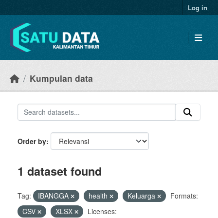
Skip to main content
Log in
Kumpulan data
Order by
1 dataset found
Tag:
IBANGGA
health
Keluarga
Formats:
CSV
XLSX
Licenses: