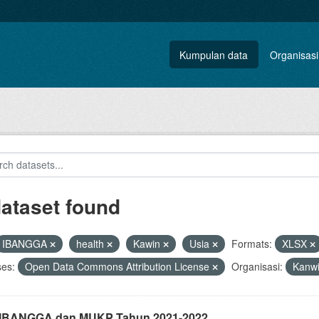
Kumpulan data
Organisasi
dataset found
IBANGGA
health
Kawin
Usia
Formats:
XLSX
ses:
Open Data Commons Attribution License
Organisasi:
Kanwi
i IBANGGA dan MUKP Tahun 2021-2022