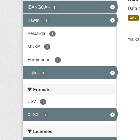
IBANGGA
-
1
Data 
CSV
Kawin
-
1
Keluarga
-
1
You can
MUKP
-
1
Perempuan
-
1
Usia
-
1
Formats
CSV
-
1
XLSX
-
1
Licenses