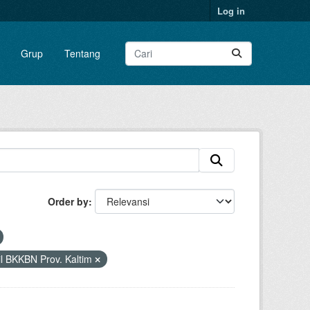
Log in
Grup
Tentang
Order by
l BKKBN Prov. Kaltim