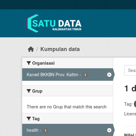
Skip to main content
Kumpulan data
Organisasi
Kanwil BKKBN Prov. Kaltim
-
1
1 
Grup
Tag:
There are no Grup that match this search
Licen
Tag
health
-
1
Nila