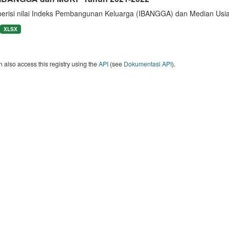
berisi nilai Indeks Pembangunan Keluarga (IBANGGA) dan Median U
XLSX
 also access this registry using the
API
(see
Dokumentasi API
).