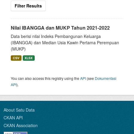
Filter Results
Nilai IBANGGA dan MUKP Tahun 2021-2022
Data berisi nilai Indeks Pembangunan Keluarga
(IBANGGA) dan Median Usia Kawin Pertama Perempuan
(MUKP)
CSV
XLSX
You can also access this registry using the
API
(see
Dokumentasi
API
).
About Satu Data
CKAN API
CKAN Association