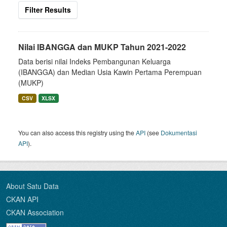
Filter Results
Nilai IBANGGA dan MUKP Tahun 2021-2022
Data berisi nilai Indeks Pembangunan Keluarga
(IBANGGA) dan Median Usia Kawin Pertama Perempuan
(MUKP)
CSV
XLSX
You can also access this registry using the
API
(see
Dokumentasi
API
).
About Satu Data
CKAN API
CKAN Association