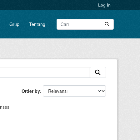
Log in
Grup
Tentang
Order by
enses: