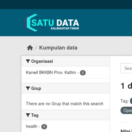
Skip to main content
Kumpulan data
Organisasi
Kanwil BKKBN Prov. Kaltim
-
1
1 
Grup
Tag:
There are no Grup that match this search
Open
Tag
health
-
1
Nila