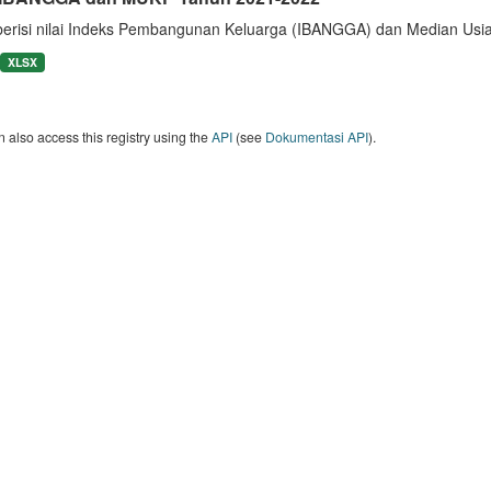
berisi nilai Indeks Pembangunan Keluarga (IBANGGA) dan Median U
XLSX
 also access this registry using the
API
(see
Dokumentasi API
).