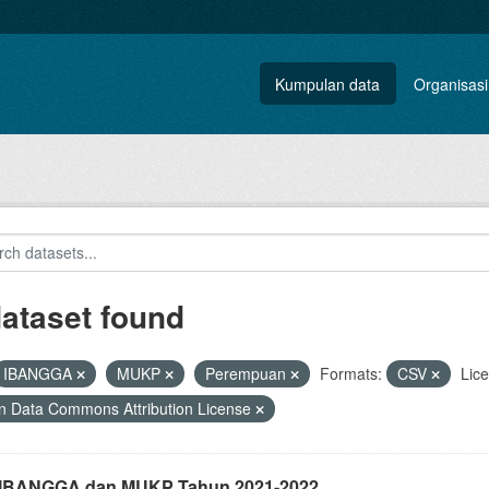
Kumpulan data
Organisasi
dataset found
IBANGGA
MUKP
Perempuan
Formats:
CSV
Lic
 Data Commons Attribution License
i IBANGGA dan MUKP Tahun 2021-2022