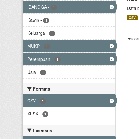
IBANGGA
-
1
Data 
CSV
Kawin
-
1
Keluarga
-
1
You can
MUKP
-
1
Perempuan
-
1
Usia
-
1
Formats
CSV
-
1
XLSX
-
1
Licenses