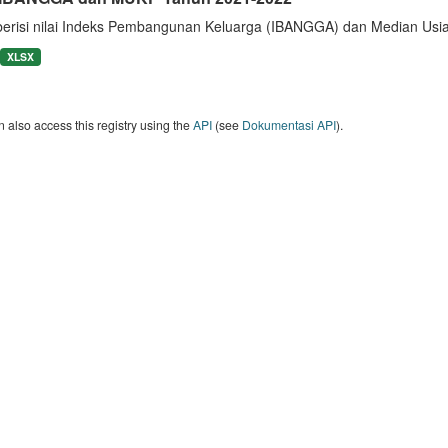
berisi nilai Indeks Pembangunan Keluarga (IBANGGA) dan Median U
XLSX
 also access this registry using the
API
(see
Dokumentasi API
).