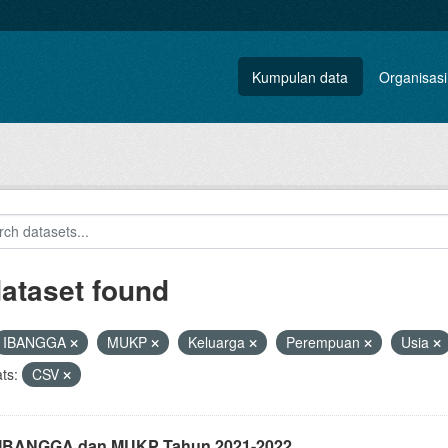
Kumpulan data
Organisasi
dataset found
IBANGGA
MUKP
Keluarga
Perempuan
Usia
ts:
CSV
i IBANGGA dan MUKP Tahun 2021-2022