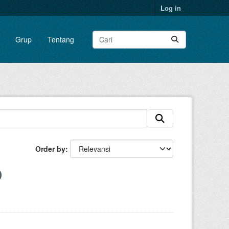
Log in
Grup
Tentang
Order by