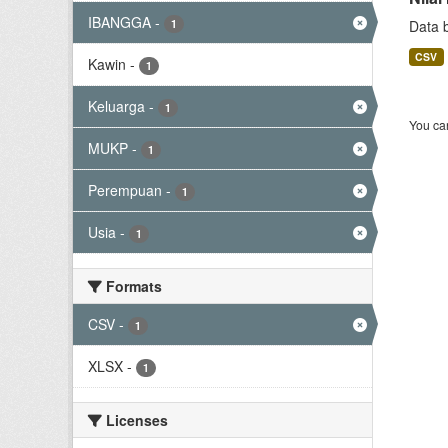
IBANGGA
-
1
Data 
CSV
Kawin
-
1
Keluarga
-
1
You can
MUKP
-
1
Perempuan
-
1
Usia
-
1
Formats
CSV
-
1
XLSX
-
1
Licenses