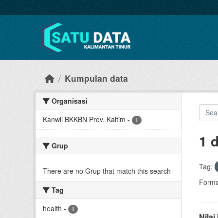
Skip to main content
Kumpulan data
Organisasi
Kanwil BKKBN Prov. Kaltim
-
1
1 
Grup
Tag:
There are no Grup that match this search
Forma
Tag
health
-
1
Nila