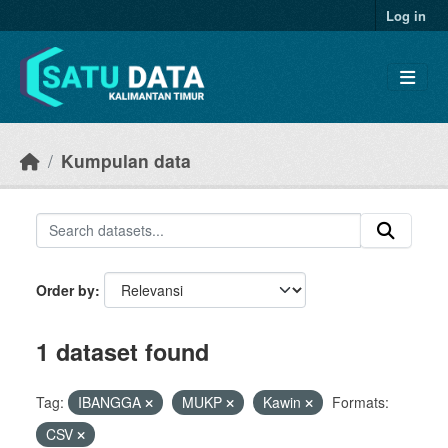
Skip to main content
Log in
Kumpulan data
Order by
1 dataset found
Tag:
IBANGGA
MUKP
Kawin
Formats:
CSV