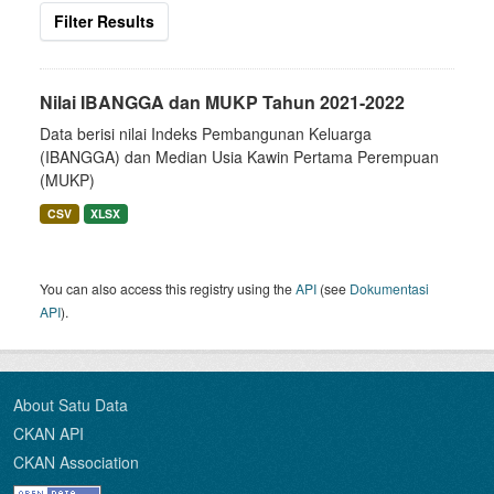
Filter Results
Nilai IBANGGA dan MUKP Tahun 2021-2022
Data berisi nilai Indeks Pembangunan Keluarga
(IBANGGA) dan Median Usia Kawin Pertama Perempuan
(MUKP)
CSV
XLSX
You can also access this registry using the
API
(see
Dokumentasi
API
).
About Satu Data
CKAN API
CKAN Association