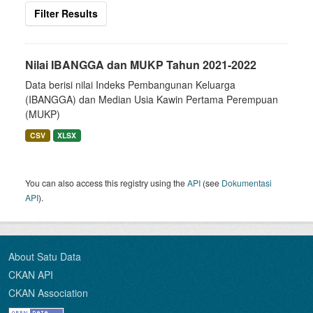
Filter Results
Nilai IBANGGA dan MUKP Tahun 2021-2022
Data berisi nilai Indeks Pembangunan Keluarga
(IBANGGA) dan Median Usia Kawin Pertama Perempuan
(MUKP)
CSV
XLSX
You can also access this registry using the
API
(see
Dokumentasi
API
).
About Satu Data
CKAN API
CKAN Association