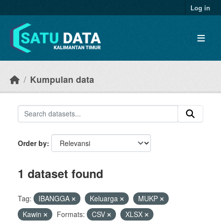
Skip to main content
Log in
Kumpulan data
Order by
1 dataset found
Tag:
IBANGGA
Keluarga
MUKP
Kawin
Formats:
CSV
XLSX