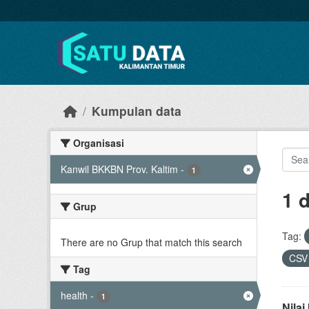
Skip to main content
Kumpulan data
Organisasi
Kanwil BKKBN Prov. Kaltim
-
1
1 
Grup
Tag:
There are no Grup that match this search
CS
Tag
health
-
1
Nila