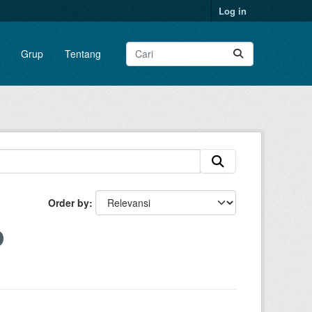
Log in
Grup
Tentang
Order by