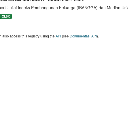
berisi nilai Indeks Pembangunan Keluarga (IBANGGA) dan Median U
XLSX
 also access this registry using the
API
(see
Dokumentasi API
).