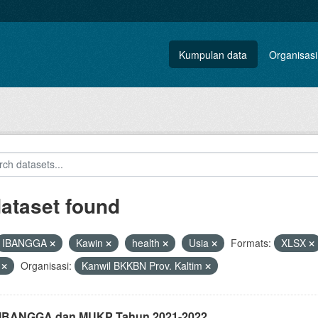
Kumpulan data
Organisasi
dataset found
IBANGGA
Kawin
health
Usia
Formats:
XLSX
V
Organisasi:
Kanwil BKKBN Prov. Kaltim
i IBANGGA dan MUKP Tahun 2021-2022