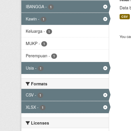
IBANGGA
-
1
Data 
CSV
Kawin
-
1
Keluarga
-
1
You can
MUKP
-
1
Perempuan
-
1
Usia
-
1
Formats
CSV
-
1
XLSX
-
1
Licenses