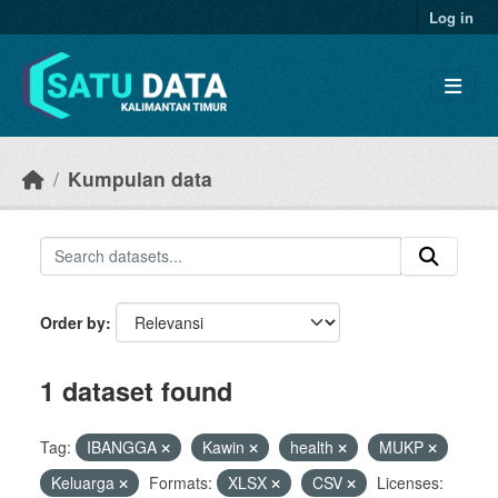
Skip to main content
Log in
Kumpulan data
Order by
1 dataset found
Tag:
IBANGGA
Kawin
health
MUKP
Keluarga
Formats:
XLSX
CSV
Licenses: