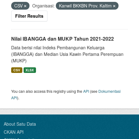
CSV
Organisasi:
Kanwil BKKBN Prov. Kaltim
Filter Results
Nilai IBANGGA dan MUKP Tahun 2021-2022
Data berisi nilai Indeks Pembangunan Keluarga
(IBANGGA) dan Median Usia Kawin Pertama Perempuan
(MUKP)
CSV
XLSX
You can also access this registry using the
API
(see
Dokumentasi
API
).
About Satu Data
CKAN API