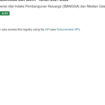
berisi nilai Indeks Pembangunan Keluarga (IBANGGA) dan Median U
XLSX
 also access this registry using the
API
(see
Dokumentasi API
).