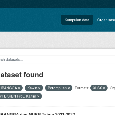
Kumpulan data
Organisasi
dataset found
IBANGGA
Kawin
Perempuan
Formats:
XLSX
Org
il BKKBN Prov. Kaltim
i IBANGGA dan MUKP Tahun 2021-2022