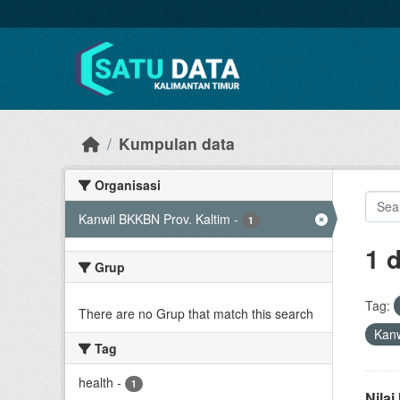
Skip to main content
Kumpulan data
Organisasi
Kanwil BKKBN Prov. Kaltim
-
1
1 
Grup
Tag:
There are no Grup that match this search
Kanw
Tag
health
-
1
Nila