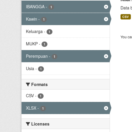
IBANGGA
-
1
Data 
CSV
Kawin
-
1
Keluarga
-
1
You can
MUKP
-
1
Perempuan
-
1
Usia
-
1
Formats
CSV
-
1
XLSX
-
1
Licenses