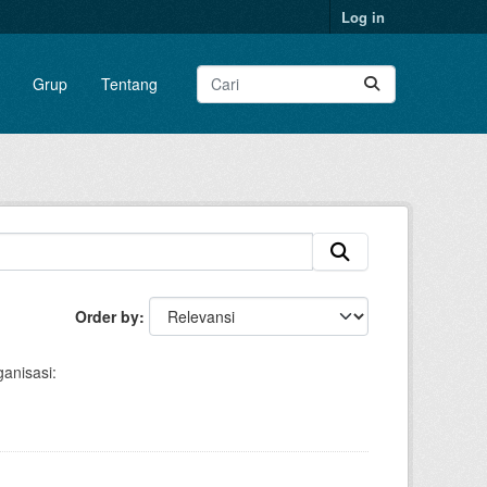
Log in
Grup
Tentang
Order by
anisasi: