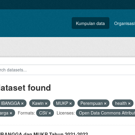
Kumpulan data
Organisasi
dataset found
IBANGGA
Kawin
MUKP
Perempuan
health
uarga
Formats:
CSV
Licenses:
Open Data Commons Attribut
i IBANGGA dan MUKP Tahun 2021-2022