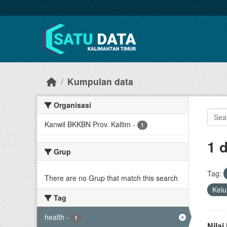
Skip to main content
Kumpulan data
Organisasi
Kanwil BKKBN Prov. Kaltim
-
1
1 
Grup
Tag:
There are no Grup that match this search
Kel
Tag
health
-
1
Nila