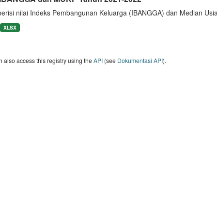
berisi nilai Indeks Pembangunan Keluarga (IBANGGA) dan Median U
XLSX
 also access this registry using the
API
(see
Dokumentasi API
).