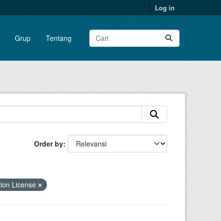
Log in
Grup
Tentang
Order by
ion License