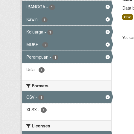
IBANGGA
-
1
Data 
CSV
Kawin
-
1
Keluarga
-
1
You can
MUKP
-
1
Perempuan
-
1
Usia
-
1
Formats
CSV
-
1
XLSX
-
1
Licenses