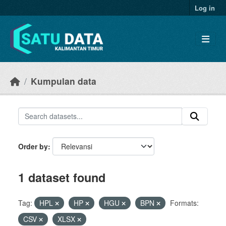
Skip to main content
Log in
Kumpulan data
Order by
1 dataset found
Tag:
HPL
HP
HGU
BPN
Formats:
CSV
XLSX