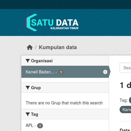
Skip to main content
Kumpulan data
Organisasi
Kanwil Badan...
-
1
1 
Grup
Tag:
There are no Grup that match this search
Kanw
Tag
APL
-
1
Data 