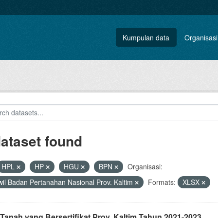
Kumpulan data
Organisasi
dataset found
HPL
HP
HGU
BPN
Organisasi:
il Badan Pertanahan Nasional Prov. Kaltim
Formats:
XLSX
Tanah yang Bersertifikat Prov. Kaltim Tahun 2021-2023