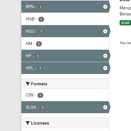
BPN
-
1
Merup
Berse
HGB
-
1
XLSX
HGU
-
1
You can
HM
-
1
HP
-
1
HPL
-
1
Formats
CSV
-
1
XLSX
-
1
Licenses