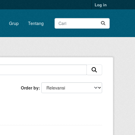
Log in
Grup
Tentang
Order by