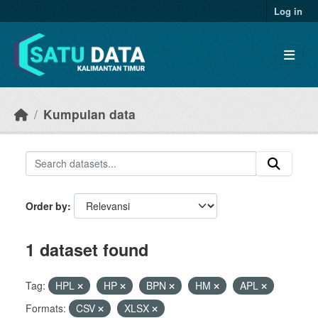
Skip to main content
Log in
Kumpulan data
Order by
1 dataset found
Tag:
HPL
HP
BPN
HM
APL
Formats:
CSV
XLSX