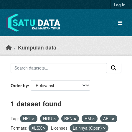
Skip to main content
Log in
Kumpulan data
Order by
1 dataset found
Tag:
HPL
HGU
BPN
HM
APL
Formats:
XLSX
Licenses:
Lainnya (Open)