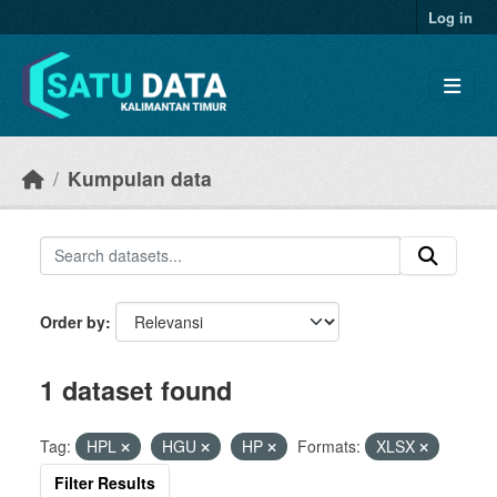
Skip to main content
Log in
Kumpulan data
Order by
1 dataset found
Tag:
HPL
HGU
HP
Formats:
XLSX
Filter Results