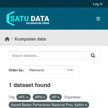
Skip to main content
Log in
Kumpulan data
Order by
1 dataset found
Tag:
HPL
BPN
HP
Organisasi:
Kanwil Badan Pertanahan Nasional Prov. Kaltim