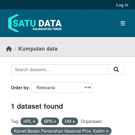
Skip to main content
Log in
Kumpulan data
Order by
1 dataset found
Tag:
HPL
BPN
HM
Organisasi:
Kanwil Badan Pertanahan Nasional Prov. Kaltim