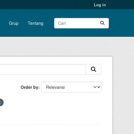
Log in
Grup
Tentang
Order by