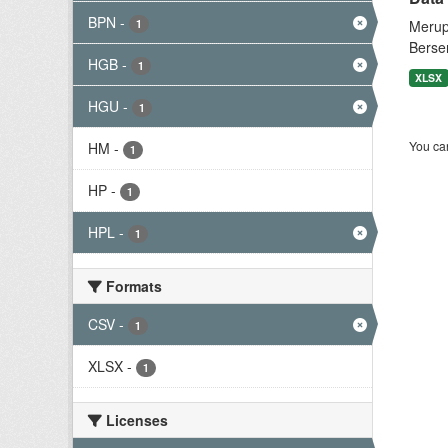
BPN
-
1
Merup
Berse
HGB
-
1
XLSX
HGU
-
1
You can
HM
-
1
HP
-
1
HPL
-
1
Formats
CSV
-
1
XLSX
-
1
Licenses