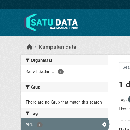
Skip to main content
Kumpulan data
Organisasi
Kanwil Badan...
-
1
1 
Grup
Tag:
There are no Grup that match this search
Licen
Tag
APL
-
1
Data 