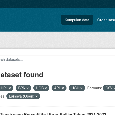
Kumpulan data
Organisasi
dataset found
HPL
BPN
HGB
APL
HGU
Formats:
CSV
ses:
Lainnya (Open)
Tanah yang Bersertifikat Prov. Kaltim Tahun 2021-2023