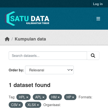
Skip to main content
Log in
Kumpulan data
Order by
1 dataset found
Tag:
HPL
APL
HM
HP
Formats:
CSV
XLSX
Organisasi: