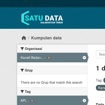
Skip to main content
Kumpulan data
Organisasi
Kanwil Badan...
-
1
1 
Grup
Tag:
There are no Grup that match this search
Kanw
Tag
APL
-
1
Data 