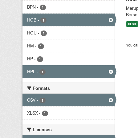
BPN
-
1
Merup
Berse
HGB
-
1
XLSX
HGU
-
1
You can
HM
-
1
HP
-
1
HPL
-
1
Formats
CSV
-
1
XLSX
-
1
Licenses