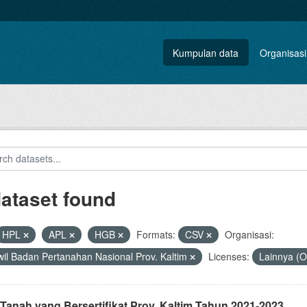
Kumpulan data
Organisasi
dataset found
HPL
APL
HGB
Formats:
CSV
Organisasi:
il Badan Pertanahan Nasional Prov. Kaltim
Licenses:
Lainnya (
Tanah yang Bersertifikat Prov. Kaltim Tahun 2021-2023