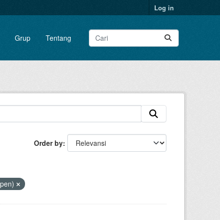
Log in
Grup
Tentang
Order by
Open)