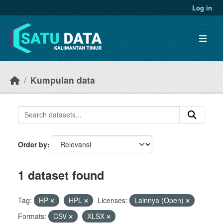
Skip to main content
Log in
Kumpulan data
Order by
1 dataset found
Tag:
HP
HPL
Licenses:
Lainnya (Open)
Formats:
CSV
XLSX