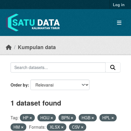
Skip to main content
Log in
Kumpulan data
Order by
1 dataset found
Tag:
HP
HGU
BPN
HGB
HPL
HM
Formats:
XLSX
CSV