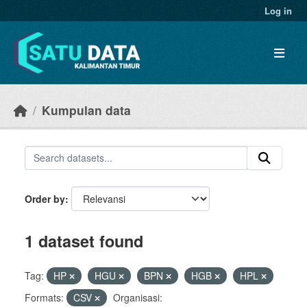
Skip to main content
Log in
Kumpulan data
Order by
1 dataset found
Tag:
HP
HGU
BPN
HGB
HPL
Formats:
CSV
Organisasi: