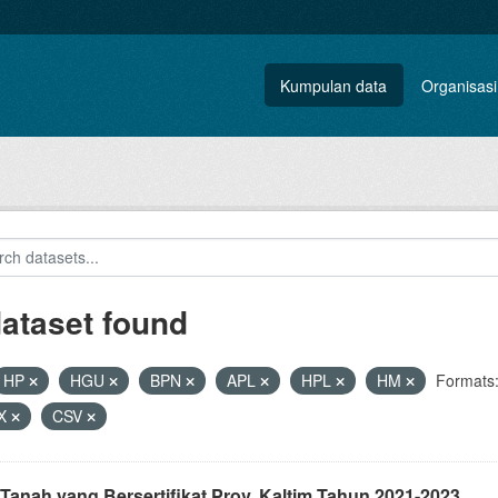
Kumpulan data
Organisasi
dataset found
HP
HGU
BPN
APL
HPL
HM
Formats
X
CSV
Tanah yang Bersertifikat Prov. Kaltim Tahun 2021-2023