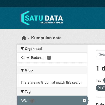
Skip to main content
Kumpulan data
Organisasi
Kanwil Badan...
-
1
1 
Grup
Tag:
There are no Grup that match this search
XLS
Tag
APL
-
1
Data 