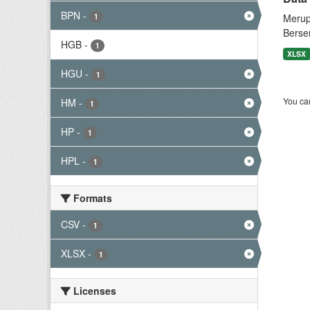
BPN
-
1
Merup
Berse
HGB
-
1
XLSX
HGU
-
1
You can
HM
-
1
HP
-
1
HPL
-
1
Formats
CSV
-
1
XLSX
-
1
Licenses