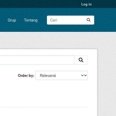
Log in
Grup
Tentang
Order by
: