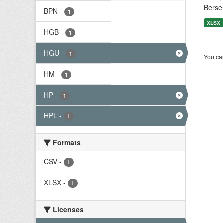
Berse
BPN
-
1
XLSX
HGB
-
1
HGU
-
1
You can
HM
-
1
HP
-
1
HPL
-
1
Formats
CSV
-
1
XLSX
-
1
Licenses