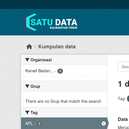
Skip to main content
Kumpulan data
Organisasi
Kanwil Badan...
-
1
1 
Grup
Tag:
There are no Grup that match this search
Tag
Data 
APL
-
1
Merup