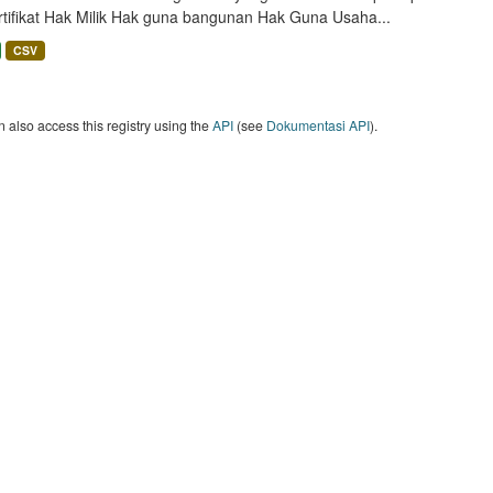
rtifikat Hak Milik Hak guna bangunan Hak Guna Usaha...
CSV
 also access this registry using the
API
(see
Dokumentasi API
).