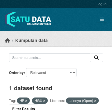
Skip to main content
Log in
Kumpulan data
Order by
1 dataset found
Tag:
HP
HGU
Licenses:
Lainnya (Open)
Filter Results