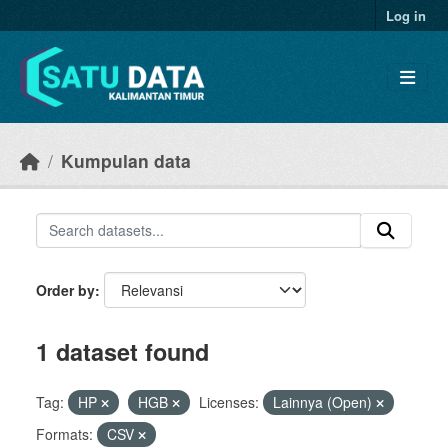
Skip to main content
Log in
Kumpulan data
Order by
1 dataset found
Tag:
HP
HGB
Licenses:
Lainnya (Open)
Formats:
CSV