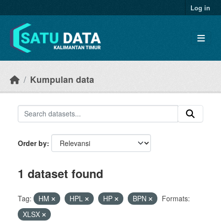
Skip to main content
Log in
Kumpulan data
Order by
1 dataset found
Tag:
HM
HPL
HP
BPN
Formats:
XLSX