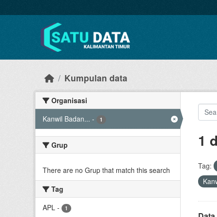
Skip to main content
Kumpulan data
Organisasi
Kanwil Badan...
-
1
1 
Grup
Tag:
There are no Grup that match this search
Kanw
Tag
APL
-
1
Data 