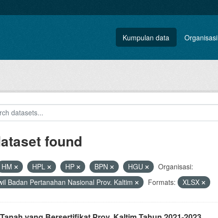
Kumpulan data
Organisasi
dataset found
HM
HPL
HP
BPN
HGU
Organisasi:
il Badan Pertanahan Nasional Prov. Kaltim
Formats:
XLSX
Tanah yang Bersertifikat Prov. Kaltim Tahun 2021-2023