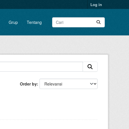
Log in
Grup
Tentang
Order by