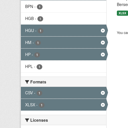
Berse
BPN
-
1
XLSX
HGB
-
1
HGU
-
1
You can
HM
-
1
HP
-
1
HPL
-
1
Formats
CSV
-
1
XLSX
-
1
Licenses