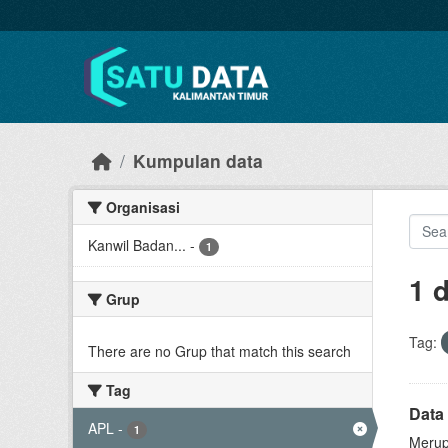
Skip to main content
Kumpulan data
Organisasi
Kanwil Badan...
-
1
1 
Grup
Tag:
There are no Grup that match this search
Tag
Data 
APL
-
1
Merup