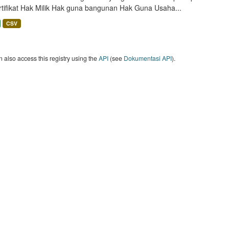
rtifikat Hak Milik Hak guna bangunan Hak Guna Usaha...
CSV
 also access this registry using the
API
(see
Dokumentasi API
).