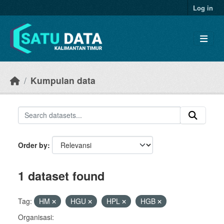
Skip to main content
Log in
Kumpulan data
Order by
1 dataset found
Tag:
HM
HGU
HPL
HGB
Organisasi: