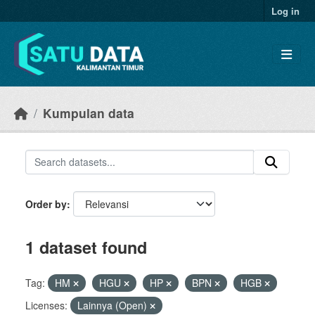
Skip to main content
Log in
Kumpulan data
Order by
1 dataset found
Tag:
HM
HGU
HP
BPN
HGB
Licenses:
Lainnya (Open)