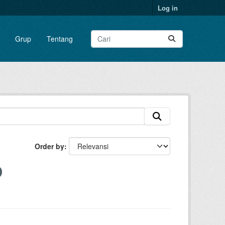
Log in
Grup
Tentang
Order by