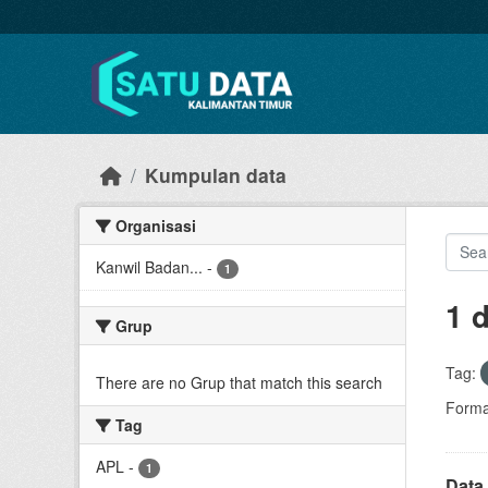
Skip to main content
Kumpulan data
Organisasi
Kanwil Badan...
-
1
1 
Grup
Tag:
There are no Grup that match this search
Forma
Tag
APL
-
1
Data 