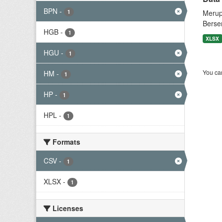
BPN
-
1
Merup
Berse
HGB
-
1
XLSX
HGU
-
1
You can
HM
-
1
HP
-
1
HPL
-
1
Formats
CSV
-
1
XLSX
-
1
Licenses