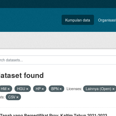
Kumpulan data
Organisasi
dataset found
HM
HGU
HP
BPN
Licenses:
Lainnya (Open)
ts:
CSV
Tanah yang Bersertifikat Prov. Kaltim Tahun 2021-2023