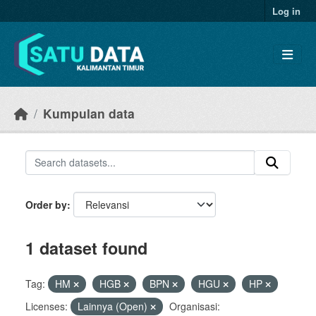
Skip to main content
Log in
Kumpulan data
Order by
1 dataset found
Tag:
HM
HGB
BPN
HGU
HP
Licenses:
Lainnya (Open)
Organisasi: