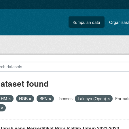
Kumpulan data
Organisasi
dataset found
HM
HGB
BPN
Licenses:
Lainnya (Open)
Format
V
Tanah yang Bersertifikat Prov. Kaltim Tahun 2021-2023