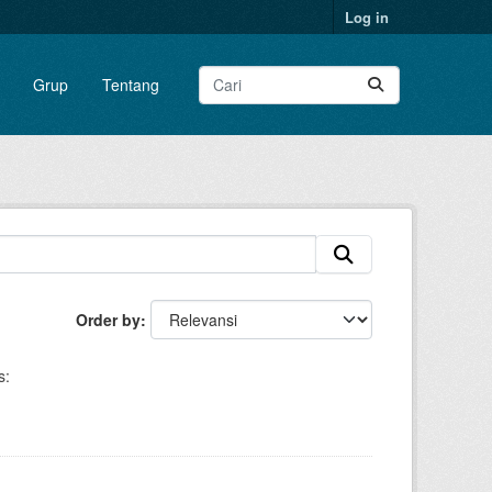
Log in
Grup
Tentang
Order by
s: