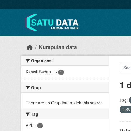
Skip to main content
Kumpulan data
Organisasi
Kanwil Badan...
-
1
1 
Grup
Tag:
There are no Grup that match this search
CS
Tag
APL
-
1
Data 