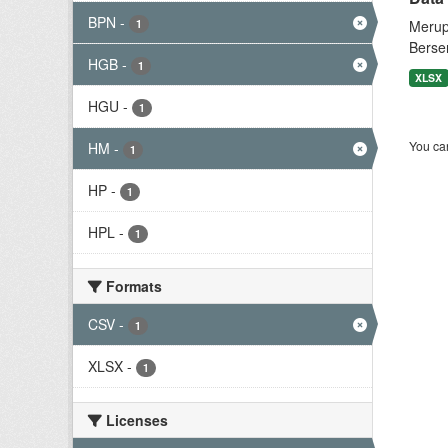
BPN
-
1
Merup
Berse
HGB
-
1
XLSX
HGU
-
1
You can
HM
-
1
HP
-
1
HPL
-
1
Formats
CSV
-
1
XLSX
-
1
Licenses