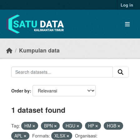
Skip to main content
Log in
Kumpulan data
Order by
1 dataset found
Tag:
HM
BPN
HGU
HP
HGB
APL
Formats:
XLSX
Organisasi: