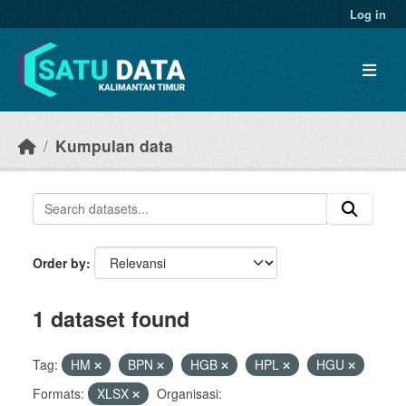
Skip to main content
Log in
Kumpulan data
Order by
1 dataset found
Tag:
HM
BPN
HGB
HPL
HGU
Formats:
XLSX
Organisasi: